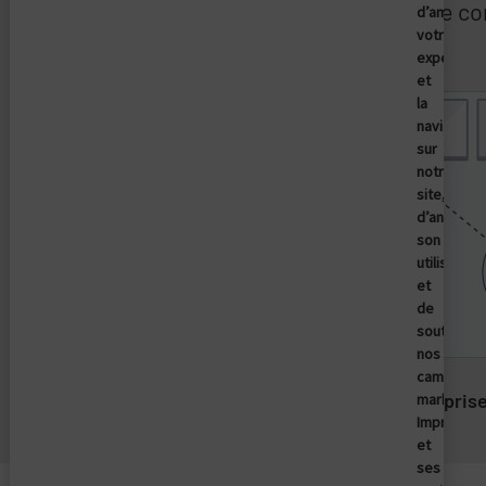
Il est essentiel de 
d’améliore
votre
expérienc
et
Ignorer le contenu de la liste
la
navigation
sur
notre
site,
d’analyser
son
utilisation
et
de
soutenir
nos
campagne
Enterpris
marketing
Imprivata
et
ses