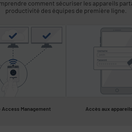
comprendre comment sécuriser les appareils part
r
Lire l’étude de cas
productivité des équipes de première ligne.
e
s
e Access Management
Accès aux appareil
,