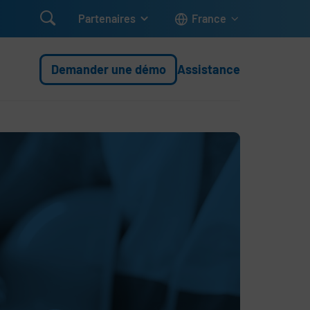

Partenaires
France
Demander une démo
Assistance