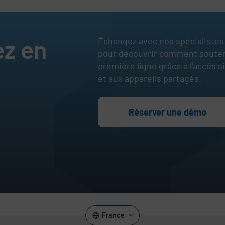
s
ez en
Échangez avec nos spécialistes 
pour découvrir comment soutenir
première ligne grâce à l'accès 
et aux appareils partagés.
Réserver une démo
,
rement
France