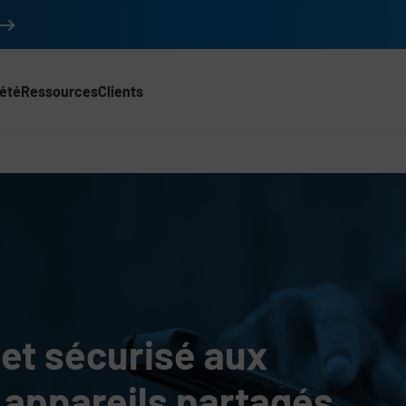
été
Ressources
Clients
5) (Royaume-Uni)
et bornes partagés
et sécurisé aux
 appareils partagés