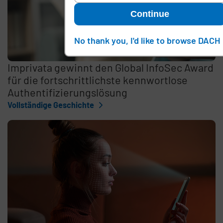
Continue
No thank you, I'd like to browse DACH
Imprivata gewinnt den Global InfoSec Award
für die fortschrittlichste kennwortlose
Authentifizierungslösung
Vollständige Geschichte