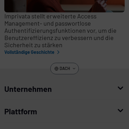
Imprivata stellt erweiterte Access
Management- und passwortlose
Authentifizierungsfunktionen vor, um die
Benutzereffizienz zu verbessern und die
Sicherheit zu stärken
Vollständige Geschichte
DACH
Unternehmen
Wer wir sind
Plattform
Führung
Enterprise Access Management
Unternehmensgeschichte