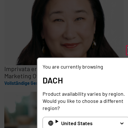
You are currently browsing
Imprivata ernennt Cindy Zhou zum Chief
Marketing Officer
DACH
Vollständige Geschichte
Product availability varies by region.
Would you like to choose a different
region?
United States