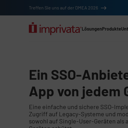
Zum Hauptinhalt springen
Treffen Sie uns auf der DMEA 2026
Lösungen
Produkte
Un
Hauptnav (2025) (D
Ein SSO-Anbiete
App von jedem 
Eine einfache und sichere SSO-Impl
Zugriff auf Legacy-Systeme und m
sowohl auf Single-User-Geräten als a