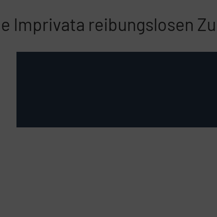
ie Imprivata reibungslosen Zu
ne
n