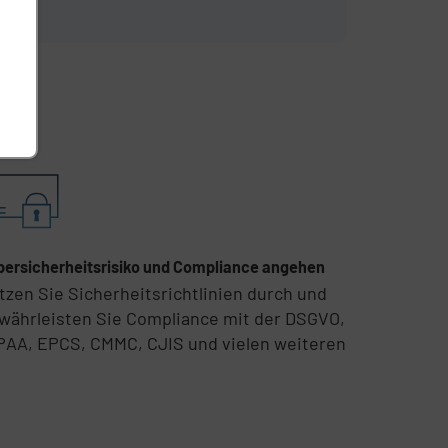
bersicherheitsrisiko und Compliance angehen
tzen Sie Sicherheitsrichtlinien durch und
währleisten Sie Compliance mit der DSGVO,
PAA, EPCS, CMMC, CJIS und vielen weiteren