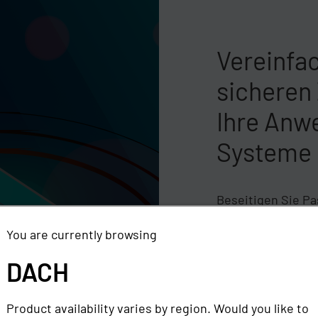
Vereinfa
sicheren 
Ihre Anw
Systeme
Beseitigen Sie P
Sie die Produktivi
You are currently browsing
Legacy- und Webs
Sekunde zählt, g
DACH
Zeit, sich auf die
konzentrieren.
Product availability varies by region. Would you like to