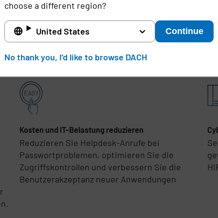
choose a different region?
United States
Continue
Imprivata als SSO-Anbieter
No thank you, I'd like to browse DACH
Kosten und IT-Belastung reduzieren
Cy
Reduzieren Sie Helpdesk-Anrufe bei
Se
Passwortproblemen, optimieren Sie die
ge
Zugriffskontrollen und verbessern Sie die
HI
Benutzerakzeptanz neuer Anwendungen
r
en.