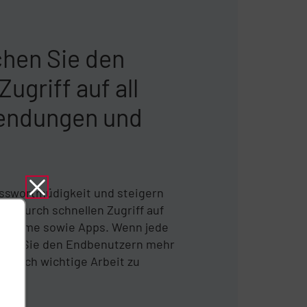
chen Sie den
Zugriff auf all
endungen und
asswortmüdigkeit und steigern
tät durch schnellen Zugriff auf
ysteme sowie Apps. Wenn jede
eben Sie den Endbenutzern mehr
 wirklich wichtige Arbeit zu