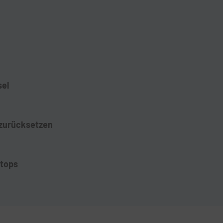
sel
 zurücksetzen
ktops