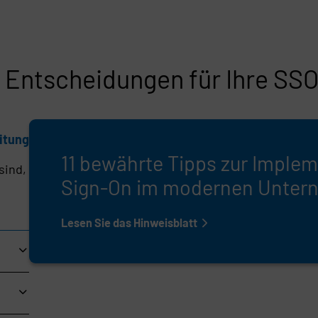
rfahrung
te Entscheidungen für Ihre S
itung
n,
11 bewährte Tipps zur Implem
sind,
Sign-On im modernen Unter
Lesen Sie das Hinweisblatt
n
gbemühungen
Hören Sie von sechs Kunden, 
Greifen Sie auf eine vollstä
Nutzen Sie die öffentlich z
en.