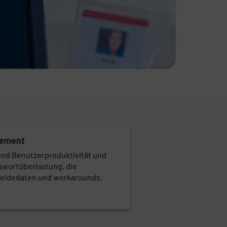
gement
und Benutzerproduktivität und
swortüberlastung, die
eldedaten und workarounds.