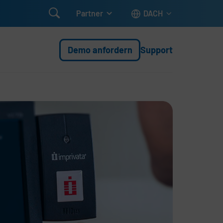

Partner
DACH
Demo anfordern
Support