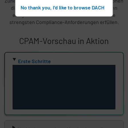
Zunehmende Verstöße gegen Drittanbieter erhöhen
No thank you, I'd like to browse DACH
die Sicherheitsanforderungen und verschärfen
einige Vorschriften. Mit CPAM können Sie die
strengsten Compliance-Anforderungen erfüllen.
CPAM-Vorschau in Aktion
Listeninhalt überspringen
Erste Schritte