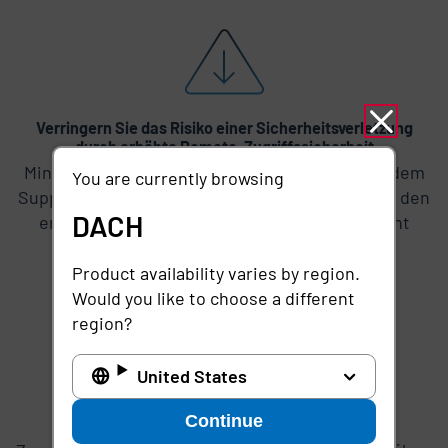
Verringern Sie das Risiko einer Sicherheitsverletzung
durch erhöhte Remote-Zugriffssicherheit
Minimieren Sie unnötige Risiken, indem Sie jedem
You are currently browsing
Support-Mitarbeiter nur den Zugang gewähren, den
DACH
er für seine Arbeit benötigt – nicht mehr, nicht
weniger
Product availability varies by region.
Would you like to choose a different
region?
United States
Erfüllen Sie selbst die strengsten
Continue
Sicherheitsanforderungen Ihrer Kunden