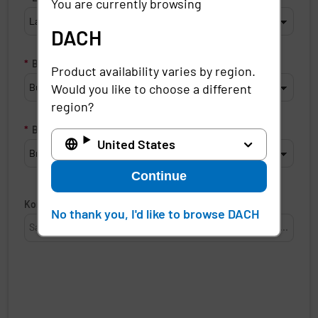
You are currently browsing
DACH
*
Bundesland
Product availability varies by region.
Would you like to choose a different
region?
*
Branche
United States
Continue
Kommentare
No thank you, I'd like to browse DACH