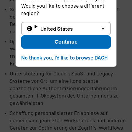
Would you like to choose a different
Sicherer Zugriff für VPN-losen Remote-Zugriff,
region?
der auf Zero-Trust-Prinzipien basiert, um
Benutzern außerhalb des Netzwerks eine
United States
nahtlose Erfahrung zu bieten
Operative Analysen, die nahezu Echtzeit-
Continue
Workflows bieten und auf Daten zugreifen,
treiben fundiertere, strategische
No thank you, I'd like to browse DACH
Entscheidungen voran
Unterstützung für Cloud-, SaaS- und Legacy-
Systeme vor Ort, um eine konsistente,
ganzheitliche Authentifizierungserfahrung im
gesamten IT-Ökosystem des Unternehmens zu
gewährleisten
Schaffung personalisierter Erlebnisse auf
gemeinsam genutzten Workstations und anderen
Geräten zur Optimierung der Zugriffs-Workflows