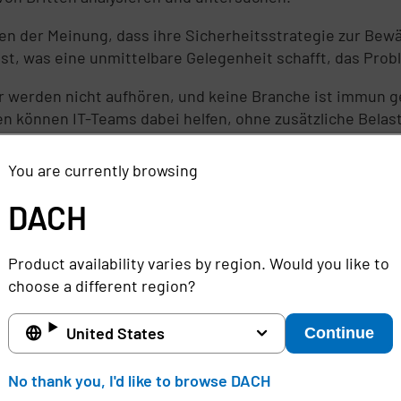
en der Meinung, dass ihre Sicherheitsstrategie zur Bewä
st, was eine unmittelbare Gelegenheit schafft, das Pro
ter werden nicht aufhören, und keine Branche ist immun
en können IT-Teams dabei helfen, ohne zusätzliche Bela
 Drittanbietern beendet.“
You are currently browsing
en vollständigen Bericht hier herunter
.
DACH
d IT-Sicherheitsfachleute in den USA (733), Großbritanni
Product availability varies by region. Would you like to
nen zur Verwaltung von Missbrauch privilegierter Zugriffe
choose a different region?
 den Zugriff Dritter und privilegierte Endbenutzer auf
 dieser Studie vertretenen Branchen sind Gesundheitswe
United States
Continue
No thank you, I'd like to browse DACH