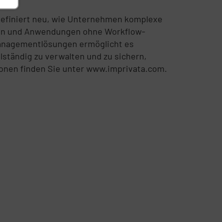
 definiert neu, wie Unternehmen komplexe
aten und Anwendungen ohne Workflow-
smanagementlösungen ermöglicht es
lständig zu verwalten und zu sichern,
ionen finden Sie unter www.imprivata.com.