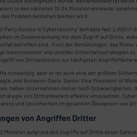
s die Studie durchgeführt wurde. Bemerkenswerterweise 
ietern in den nächsten 12-24 Monaten entweder zunehm
s das Problem bestehen bleiben wird.
rd-Party Access in Cybersecurity“ befragte fast 2,000 IT
isiken im Zusammenhang mit dem Zugriff auf Dritte, wah
rfall betroffen sind. Trotz der Bemühungen, das Risiko 
e inkonsistenter und unreifer Sicherheitsstrategien zu t
riff von Drittanbietern zur häufigsten Angriffsfläche w
chäfte notwendig, aber er ist auch eine der größten Sic
sagte Joel Burleson-Davis, Senior Vice President of Wor
den, haben Unternehmen immer noch Schwierigkeiten, di
rategie von Drittanbietern effektiv umzusetzen. Cyber
arenz und Unsicherheit im gesamten Ökosystem von Dritt
ngen von Angriffen Dritter
12 Monaten aufgrund des Zugriffs auf Dritte einen Datens