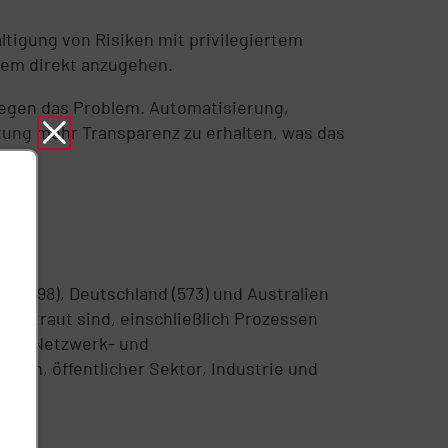
ltigung von Risiken mit privilegiertem
blem direkt anzugehen.
 gegen das Problem. Automatisierung,
stung mehr Transparenz zu erhalten, was das
en (398), Deutschland (573) und Australien
 vertraut sind, einschließlich Prozessen
 ihre Netzwerk- und
sen, öffentlicher Sektor, Industrie und