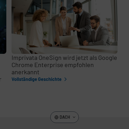
,
Imprivata OneSign wird jetzt als Google
e
Chrome Enterprise empfohlen
anerkannt
r
Vollständige Geschichte
DACH