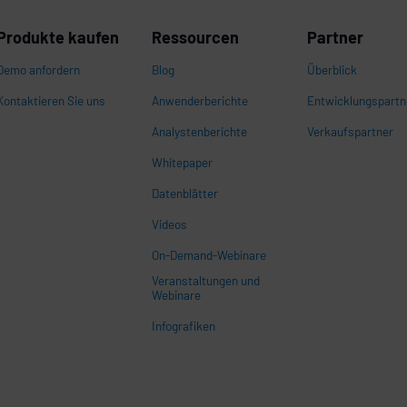
Produkte kaufen
Ressourcen
Partner
Demo anfordern
Blog
Überblick
Kontaktieren Sie uns
Anwenderberichte
Entwicklungspartn
Analystenberichte
Verkaufspartner
Whitepaper
n
Datenblätter
Videos
On-Demand-Webinare
Veranstaltungen und
Webinare
Infografiken