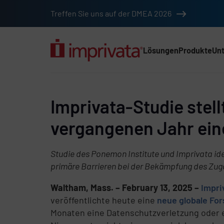
Zum Hauptinhalt springen
Treffen Sie uns auf der DMEA 2026
Lösungen
Produkte
Un
Hauptnav (2025) (D
Imprivata-Studie stell
vergangenen Jahr einen
Studie des Ponemon Institute und Imprivata ide
primäre Barrieren bei der Bekämpfung des Zuga
Waltham, Mass. – February 13, 2025 –
Impri
veröffentlichte heute eine
neue globale Fo
Monaten eine Datenschutzverletzung oder ei