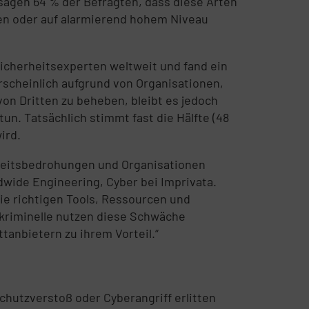
sagen 64 % der Befragten, dass diese Arten
en oder auf alarmierend hohem Niveau
-Sicherheitsexperten weltweit und fand ein
rscheinlich aufgrund von Organisationen,
von Dritten zu beheben, bleibt es jedoch
un. Tatsächlich stimmt fast die Hälfte (48
ird.
herheitsbedrohungen und Organisationen
ldwide Engineering, Cyber bei Imprivata.
e richtigen Tools, Ressourcen und
kriminelle nutzen diese Schwäche
anbietern zu ihrem Vorteil.“
chutzverstoß oder Cyberangriff erlitten