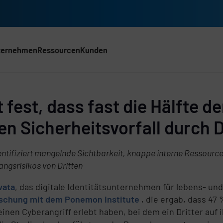
ternehmen
Ressourcen
Kunden
ACH)
t fest, dass fast die Hälfte
 Sicherheitsvorfall durch Dr
ntifiziert mangelnde Sichtbarkeit, knappe interne Ressourcen
ngsrisikos von Dritten
vata
, das digitale Identitätsunternehmen für lebens- u
rschung mit dem Ponemon Institute
, die ergab, dass 47 
nen Cyberangriff erlebt haben, bei dem ein Dritter auf 