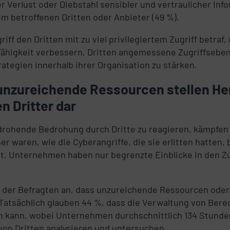
Verlust oder Diebstahl sensibler und vertraulicher Info
m betroffenen Dritten oder Anbieter (49 %).
iff den Dritten mit zu viel privilegiertem Zugriff betra
Fähigkeit verbessern, Dritten angemessene Zugriffseben
ategien innerhalb ihrer Organisation zu stärken.
unzureichende Ressourcen stellen He
 Dritter dar
hende Bedrohung durch Dritte zu reagieren, kämpfen sie
her waren, wie die Cyberangriffe, die sie erlitten hatte
t. Unternehmen haben nur begrenzte Einblicke in den Zu
der Befragten an, dass unzureichende Ressourcen oder 
 Tatsächlich glauben 44 %, dass die Verwaltung von Ber
in kann, wobei Unternehmen durchschnittlich 134 Stunde
 von Dritten analysieren und untersuchen.