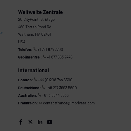
Weltweite Zentrale
20 CityPoint, 6. Etage
480 Totten Pond Rd
er
Waltham, MA 02451
USA
Telefon:
+1 781 674 2700
Gebührenfrei:
+1 877 663 7446
International
London:
+44 (0)208 744 6500
Deutschland:
+49 217 3993 5600
Australien:
+61 3 8844 5533
Frankreich:
contactfrance@imprivata.com



