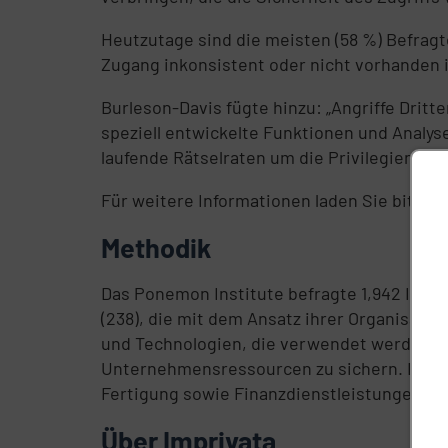
Heutzutage sind die meisten (58 %) Befragt
Zugang inkonsistent oder nicht vorhanden i
Burleson-Davis fügte hinzu: „Angriffe Drit
speziell entwickelte Funktionen und Analys
laufende Rätselraten um die Privilegien von
Für weitere Informationen laden Sie bitte d
Methodik
Das Ponemon Institute befragte 1,942 IT- un
(238), die mit dem Ansatz ihrer Organisatio
und Technologien, die verwendet werden, um
Unternehmensressourcen zu sichern. Die in
Fertigung sowie Finanzdienstleistungen.
Über Imprivata