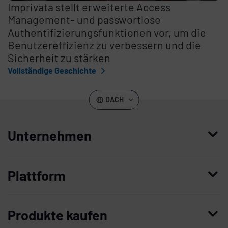
Imprivata stellt erweiterte Access
Management- und passwortlose
Authentifizierungsfunktionen vor, um die
Benutzereffizienz zu verbessern und die
Sicherheit zu stärken
Vollständige Geschichte
DACH
Unternehmen
Wer wir sind
Plattform
Führung
Enterprise Access Management
Unternehmensgeschichte
Produkte kaufen
Mobile Access Management
Partner