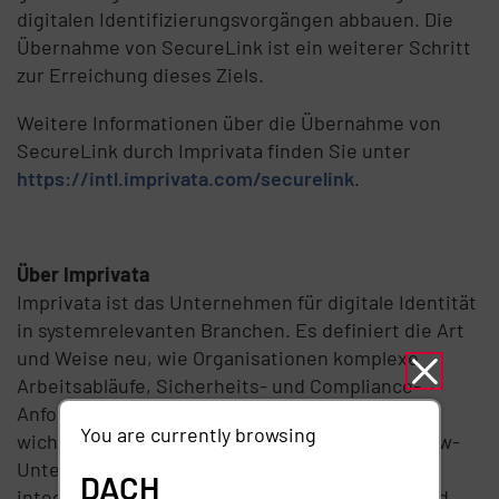
digitalen Identifizierungsvorgängen abbauen. Die
Übernahme von SecureLink ist ein weiterer Schritt
zur Erreichung dieses Ziels.
Weitere Informationen über die Übernahme von
SecureLink durch Imprivata finden Sie unter
https://intl.imprivata.com/securelink
.
Über Imprivata
Imprivata ist das Unternehmen für digitale Identität
in systemrelevanten Branchen. Es definiert die Art
und Weise neu, wie Organisationen komplexe
Arbeitsabläufe, Sicherheits- und Compliance-
Anforderungen mit Lösungen meistern, die
You are currently browsing
wichtige Daten und Applikationen ohne Workflow-
Unterbrechung schützen. Auf der Plattform mit
DACH
integrierten Identitäts-, Authentifizierungs- und