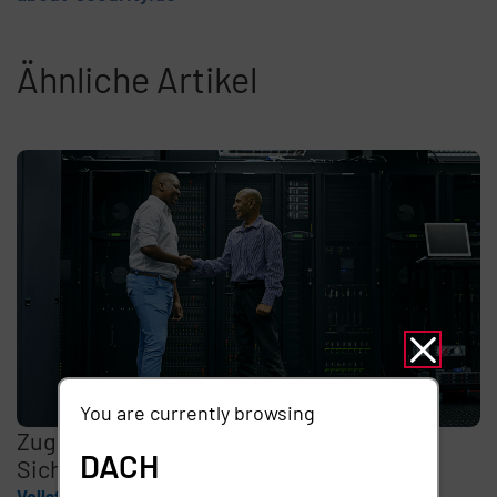
Ähnliche Artikel
You are currently browsing
Zugriffsberechtigung Externer ist ein
DACH
Sicherheitsrisiko
Vollständige Geschichte