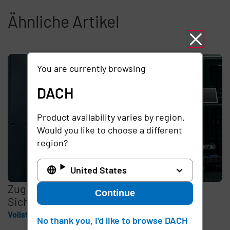
Ähnliche Artikel
You are currently browsing
DACH
Product availability varies by region.
Would you like to choose a different
region?
United States
Zugriffsberechtigung Externer ist ein
Continue
Sicherheitsrisiko
Vollständige Geschichte
No thank you, I'd like to browse DACH