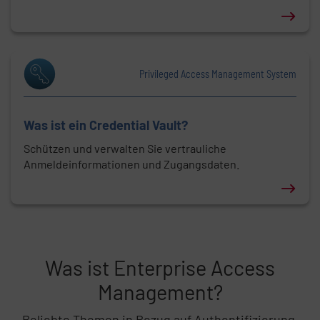
Erfahren Sie mehr über: Was ist Multifaktor-Authent
Privileged Access Management System
Was ist ein Credential Vault?
Schützen und verwalten Sie vertrauliche
Anmeldeinformationen und Zugangsdaten.
Erfahren Sie mehr über: Was ist ein Credential Vaul
Was ist Enterprise Access
Listeninhalt überspringen
Management?
Beliebte Themen in Bezug auf Authentifizierung,