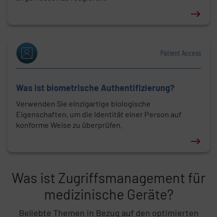
Erfahren Sie mehr über: Was ist Anomalieerkennun
Patient Access
Was ist biometrische Authentifizierung?
Verwenden Sie einzigartige biologische
Eigenschaften, um die Identität einer Person auf
konforme Weise zu überprüfen.
Erfahren Sie mehr über: Was ist biometrische Authe
Was ist Zugriffsmanagement für
Listeninhalt überspringen
medizinische Geräte?
Beliebte Themen in Bezug auf den optimierten