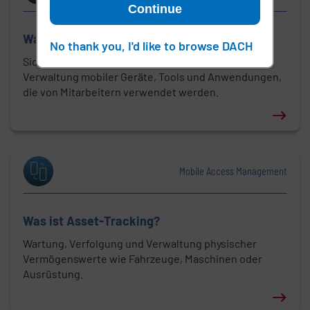
Continue
Was ist Mobile Device Management (MDM)?
No thank you, I'd like to browse DACH
Sichere Netzwerke und Daten bei gleichzeitiger
Verwaltung mobiler Geräte, Tools und Anwendungen,
die von Mitarbeitern verwendet werden.
Erfahren Sie mehr über: Was ist Mobile Device Ma
Mobile Access Management
Was ist Asset-Tracking?
Wartung, Verfolgung und Verwaltung physischer
Vermögenswerte wie Fahrzeuge, Maschinen oder
Ausrüstung.