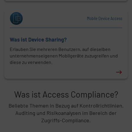
Erfahren Sie mehr über: Was ist Asset-Tracking?
Mobile Device Access
Was ist Device Sharing?
Erlauben Sie mehreren Benutzern, auf dieselben
unternehmenseigenen Mobilgeräte zuzugreifen und
diese zu verwenden.
Erfahren Sie mehr über: Was ist Device Sharing?
Was ist Access Compliance?
Listeninhalt überspringen
Beliebte Themen in Bezug auf Kontrollrichtlinien,
Auditing und Risikoanalysen im Bereich der
Zugriffs-Compliance.