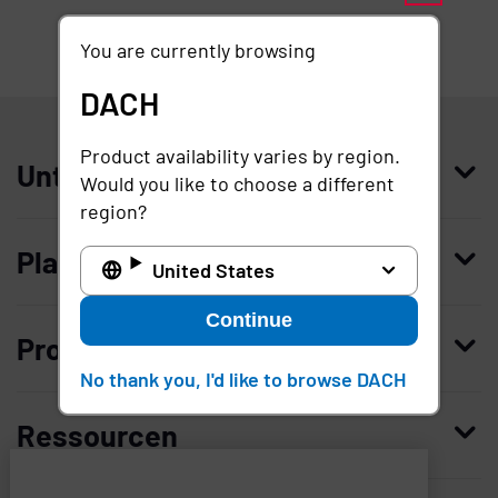
You are currently browsing
DACH
DACH
Product availability varies by region.
Unternehmen
Would you like to choose a different
region?
Wer wir sind
Plattform
United States
Leadership
Continue
Enterprise Access Management
Unternehmensgeschichte
Produkte kaufen
Mobile Access Management
Partner
No thank you, I'd like to browse DACH
Demo anfordern
Privileged Access Management
Vertrauen und Sicherheit
Ressourcen
Kontaktieren Sie uns
Patient Privacy Intelligence
Karriere