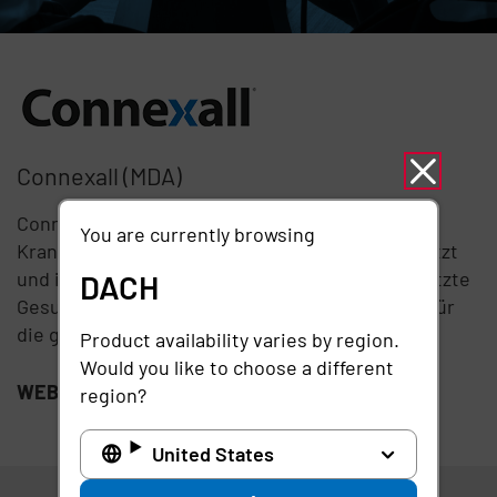
Connexall (MDA)
Connexall wird in über 60 % der führenden
You are currently browsing
Krankenhäuser in den USA und Kanada eingesetzt
und ist der Branchenstandard im Bereich vernetzte
DACH
Gesundheitsversorgung. Wir bieten Lösungen für
die gesamte Gesundheitsbranche.
Product availability varies by region.
Would you like to choose a different
WEBSITE:
www.connexall.com
region?
United States
DACH