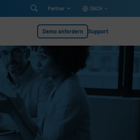

Partner
DACH
Demo anfordern
Support