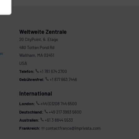
Weltweite Zentrale
20 CityPoint, 6. Etage
480 Totten Pond Rd
er
Waltham, MA 02451
USA
Telefon:
+1 781 674 2700
Gebührenfrei:
+1 877 663 7446
International
London:
+44 (0)208 744 6500
Deutschland:
+49 217 3993 5600
Australien:
+61 3 8844 5533
Frankreich:
contactfrance@imprivata.com