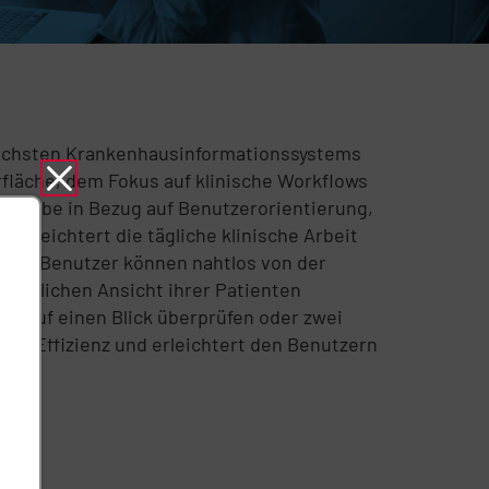
reichsten Krankenhausinformationssystems
fläche, dem Fokus auf klinische Workflows
aßstäbe in Bezug auf Benutzerorientierung,
 erleichtert die tägliche klinische Arbeit
ität. Benutzer können nahtlos von der
heitlichen Ansicht ihrer Patienten
te auf einen Blick überprüfen oder zwei
ere Effizienz und erleichtert den Benutzern