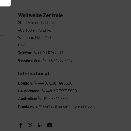
Weltweite Zentrale
20 CityPoint, 6. Etage
480 Totten Pond Rd
er
Waltham, MA 02451
USA
Telefon:
+1 781 674 2700
Gebührenfrei:
+1 877 663 7446
International
London:
+44 (0)208 744 6500
Deutschland:
+49 217 3993 5600
Australien:
+61 3 8844 5533
Frankreich:
contactfrance@imprivata.com



