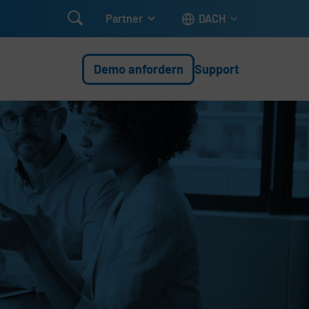

Partner
DACH
Demo anfordern
Support