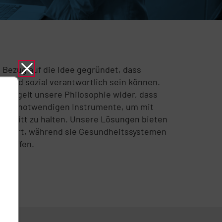
 Bezug auf die Idee gegründet, dass
h und sozial verantwortlich sein können.
spiegelt unsere Philosophie wider, dass
ir die notwendigen Instrumente, um mit
chritt zu halten. Unsere Lösungen bieten
omfort, während sie Gesundheitssystemen
schaffen.