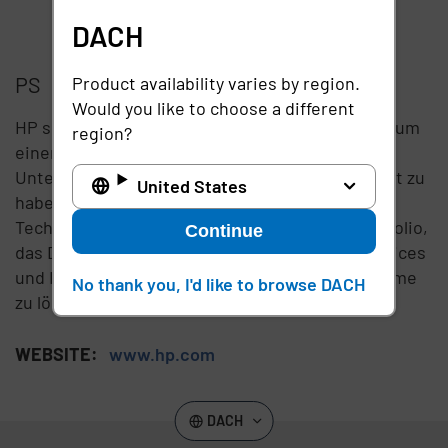
DACH
PS
Product availability varies by region.
Would you like to choose a different
HP schafft neue Möglichkeiten für Technologie, um
region?
einen bedeutenden Einfluss auf Menschen,
Unternehmen, Regierungen und die Gesellschaft zu
United States
haben. HP ist das weltweit größte
Technologieunternehmen und vereint ein Portfolio,
Continue
das Druck, Personal Computing, Software, Services
und IT-Infrastruktur umfasst, um Kundenprobleme
No thank you, I'd like to browse DACH
zu lösen.
WEBSITE:
www.hp.com
DACH