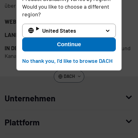
überlastete Mitarbeiter bereitstellen.
Would you like to choose a different
region?
WEBSITE:
ehr.meditech.com
United States
LAND:
USA
Continue
IN DER NÄHE VON NICHT-GASTLÄNDERN:
USA und
Kanada
No thank you, I'd like to browse DACH
DACH
Unternehmen
Wer wir sind
Plattform
Führung