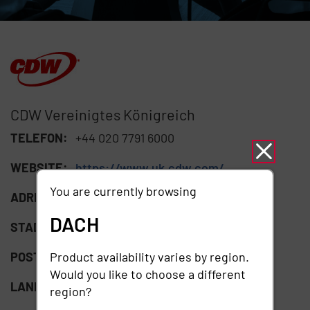
CDW Vereinigtes Königreich
TELEFON:
+44 020 7791 6000
WEBSITE:
https://www.uk.cdw.com/
You are currently browsing
ADRESSE:
10 Fleet Place
DACH
STADT:
London
Product availability varies by region.
POSTLEITZAHL:
EC4M 7RB
Would you like to choose a different
LAND:
GB
region?