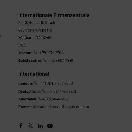
Internationale Firmenzentrale
20 CityPoint, 6. Stock
480 Totten Pond Rd
er
Waltham, MA 02451
USA
Telefon:
+1 781 674 2700
Gebührenfrei:
+1 877 663 7446
International
London:
+44 (0)208 744 6500
Deutschland:
+49 217 3993 5600
Australien:
+61 3 8844 5533
France:
contactfrance@imprivata.com



