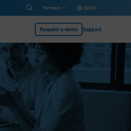

Partners
DACH
Request a demo
Support