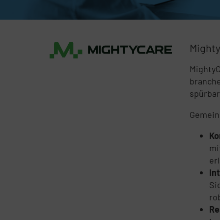
Might
MightyC
branche
spürbar
Gemeins
Ko
mi
er
In
Si
ro
Re