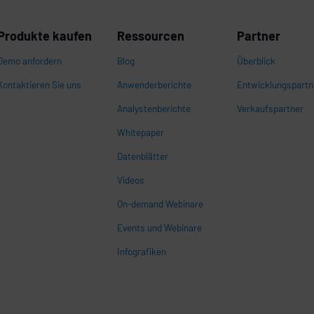
Produkte kaufen
Ressourcen
Partner
Demo anfordern
Blog
Überblick
Kontaktieren Sie uns
Anwenderberichte
Entwicklungspartn
Analystenberichte
Verkaufspartner
Whitepaper
n
Datenblätter
Videos
On-demand Webinare
Events und Webinare
Infografiken