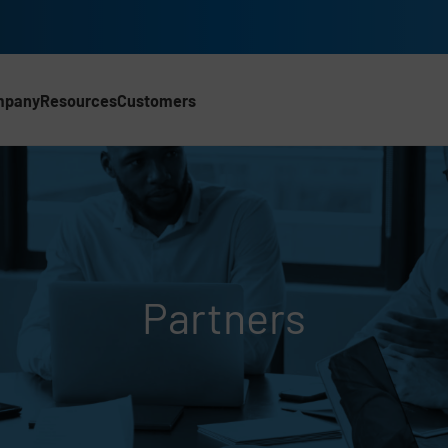
mpany
Resources
Customers
CH)
Partners