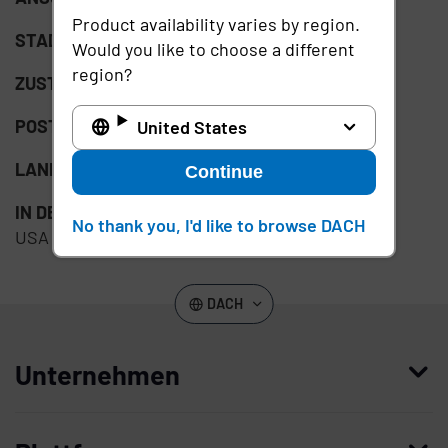
Product availability varies by region.
STADT:
Littleton
Would you like to choose a different
region?
ZUSTAND:
CO
POSTLEITZAHL:
80129
United States
LAND:
USA
Continue
IN DER NÄHE VON NICHT-GASTLÄNDERN:
USA,
No thank you, I'd like to browse DACH
USA und Kanada
DACH
Unternehmen
Wer wir sind