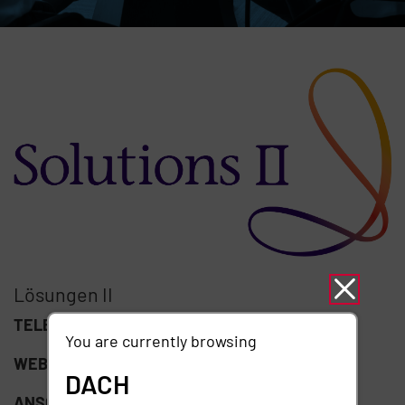
Lösungen II
TELEFON:
(303) 796-8393
You are currently browsing
WEBSITE:
https://www.solutions-ii.com/
DACH
ANSCHRIFT:
8822 S. Ridgeline Blvd., Ste 117