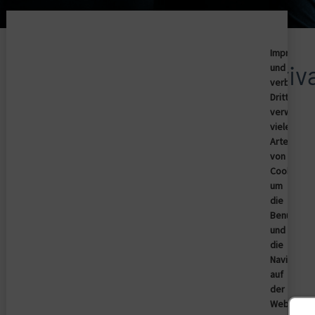
Imprivata
Wir stellen vor: Impri
und
verbunde
Dritte
verwende
viele
Remote-Video-URL
Arten
von
Cookies,
um
die
Benutzere
und
die
Navigation
auf
der
Website