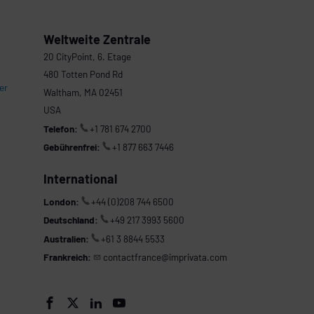
Weltweite Zentrale
20 CityPoint, 6. Etage
480 Totten Pond Rd
er
Waltham, MA 02451
USA
Telefon:
+1 781 674 2700
Gebührenfrei:
+1 877 663 7446
International
London:
+44 (0)208 744 6500
Deutschland:
+49 217 3993 5600
Australien:
+61 3 8844 5533
Frankreich:
contactfrance@imprivata.com



