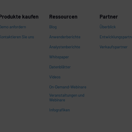
ng
Produkte kaufen
Ressourcen
Partner
Demo anfordern
Blog
Überblick
Kontaktieren Sie uns
Anwenderberichte
Entwicklungspartn
Analystenberichte
Verkaufspartner
Whitepaper
Datenblätter
onen
Videos
On-Demand-Webinare
Veranstaltungen und
Webinare
Infografiken
n,