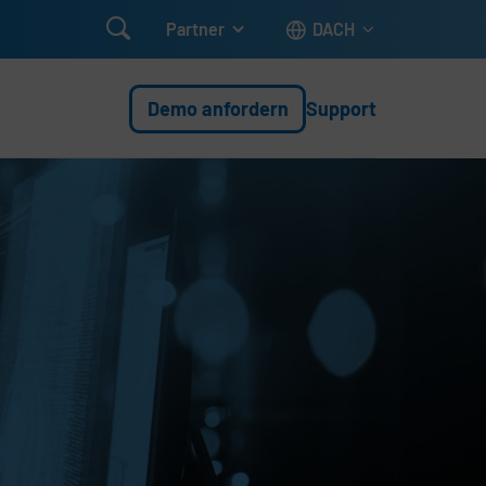

Partner
DACH
Demo anfordern
Support