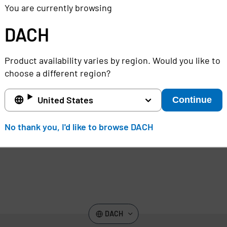
You are currently browsing
n,
DACH
Product availability varies by region. Would you like to
choose a different region?
n
United States
Continue
gbemühungen
No thank you, I'd like to browse DACH
en.
DACH