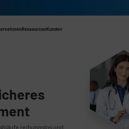
ternehmen
Ressourcen
Kunden
ACH)
iffsmanagement
icheres
ement
abläufe reibungslos und