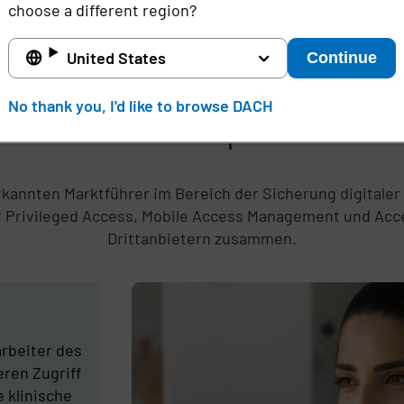
choose a different region?
United States
Continue
No thank you, I'd like to browse DACH
privata branchenspezifische H
kannten Marktführer im Bereich der Sicherung digitaler 
 Privileged Access, Mobile Access Management und Acces
Drittanbietern zusammen.
rbeiter des
ren Zugriff
e klinische