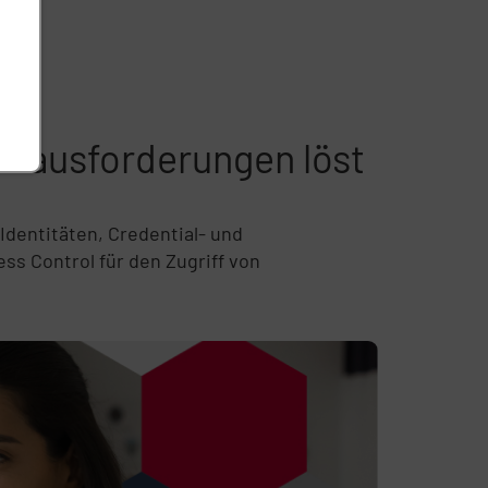
erausforderungen löst
Identitäten, Credential- und
s Control für den Zugriff von