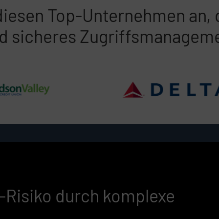
diesen Top-Unternehmen an, d
rfahrung
nd sicheres Zugriffsmanageme
n,
n
-Risiko durch komplexe
gbemühungen
en.