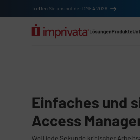
Zum Hauptinhalt springen
Treffen Sie uns auf der DMEA 2026
Lösungen
Produkte
Un
Hauptnav (2025) (D
Lösungen für das Zugr
Einfaches und s
Access Manag
Weil jede Sekunde kritischer Arbeits