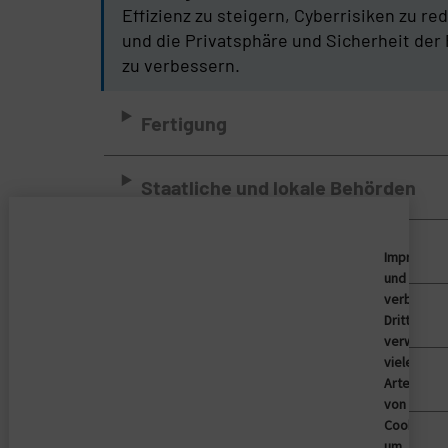
Effizienz zu steigern, Cyberrisiken zu re
und die Privatsphäre und Sicherheit der
zu verbessern.
Lösungen für das Gesundheitswesen
Fertigung
Staatliche und lokale Behörden
Finanzdienstleistungen
Imprivata
und
verbunde
Gaming
Dritte
verwende
viele
Transport und Logistik
Arten
von
Cookies,
um