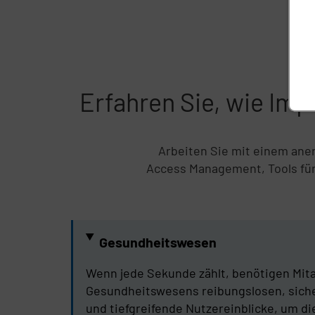
Erfahren Sie, wie Im
Arbeiten Sie mit einem aner
Access Management, Tools für
Gesundheitswesen
Wenn jede Sekunde zählt, benötigen Mita
Gesundheitswesens reibungslosen, siche
und tiefgreifende Nutzereinblicke, um di