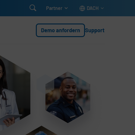

Partner
DACH
Demo anfordern
Support