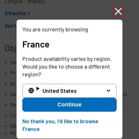
Langue : anglais
S’inscrire
Voir le reste du calendrier
You are currently browsing
France
Objectifs du cours
Product availability varies by region.
Introduction
Would you like to choose a different
Présentation d’Imprivata PAM
region?
Architecture
United States
Gestion des utilisateurs : autorisations et rôles
Navigation dans l'interface utilisateur
Continue
Listes de dossiers et gestion des dossiers
No thank you, I'd like to browse
Gestion des sessions
France
Moteur de travail