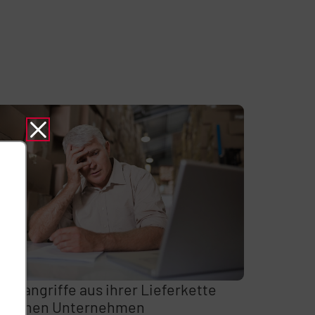
berangriffe aus ihrer Lieferkette
edrohen Unternehmen