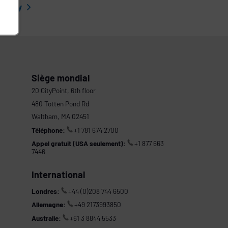
l story
Siège mondial
20 CityPoint, 6th floor
480 Totten Pond Rd
Waltham, MA 02451
Téléphone:
+1 781 674 2700
Appel gratuit (USA seulement):
+1 877 663
7446
International
Londres:
+44 (0)208 744 6500
Allemagne:
+49 2173993850
Australie:
+61 3 8844 5533