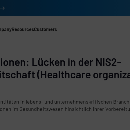
mpany
Resources
Customers
ionen: Lücken in der NIS2-
tschaft (Healthcare organiza
d
entitäten in lebens- und unternehmenskritischen Branche
onen im Gesundheitswesen hinsichtlich ihrer Vorbereit