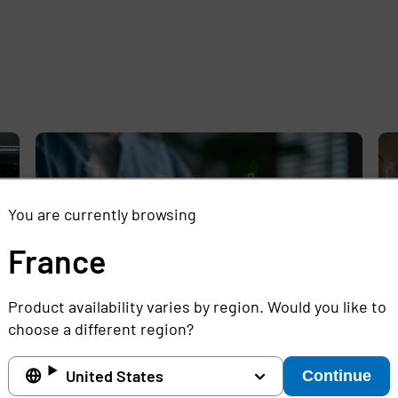
e
,
You are currently browsing
France
Product availability varies by region. Would you like to
choose a different region?
n
Paradigmenwechsel beim Zugriff:
Cy
United States
Continue
Passwortlose Anmeldung
b