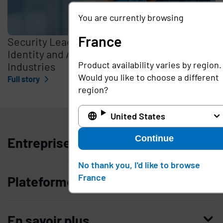
You are currently browsing
France
Security Leaders Discuss Optimizing
Identity and Access Management in Critical
Product availability varies by region.
Industries
Would you like to choose a different
Full story
region?
France
United States
Continue
Entreprise
No thank you, I'd like to browse
Qui nous sommes
France
Plateforme
Management
Access Compliance
Carrières
En savoir plus