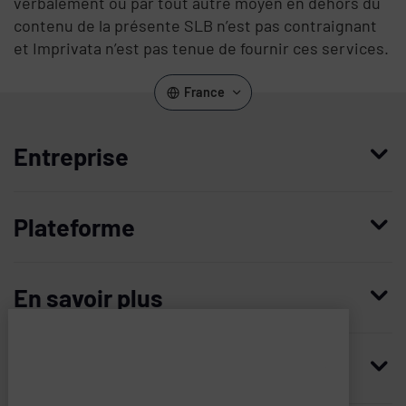
verbalement ou par tout autre moyen en dehors du
contenu de la présente SLB n’est pas contraignant
et Imprivata n’est pas tenue de fournir ces services.
France
Entreprise
Qui nous sommes
Plateforme
Direction
Access Compliance
Carrières
En savoir plus
Customer Privileged Access Management
Confiance et sécurité
Contactez-nous
Enterprise Access Management
Histoire
Ressources
Afin
d’améliorer
Demandez une démonstration
Medical Device Access Management
Partenaires technologiques
votre