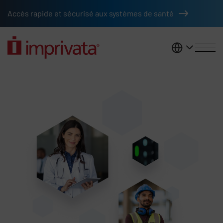
Skip to main content
Accès rapide et sécurisé aux systèmes de santé
France
Access management solutions