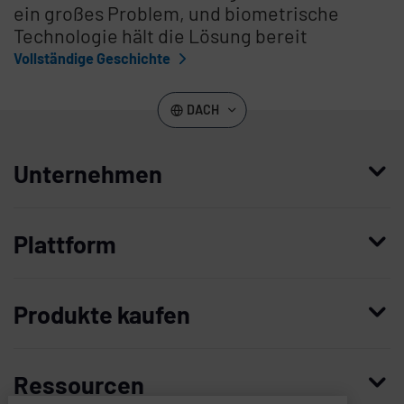
ein großes Problem, und biometrische
Technologie hält die Lösung bereit
Vollständige Geschichte
DACH
Unternehmen
Wer wir sind
Plattform
Führung
Enterprise Access Management
Unternehmensgeschichte
Produkte kaufen
Mobile Access Management
Partner
Demo anfordern
Privileged Access Management System
Vertrauen und Sicherheit
Ressourcen
Kontaktieren Sie uns