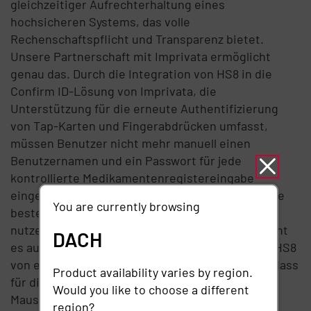
gleichzeitiger Aufrechterhaltung eines
hochsicheren Systems, das volle
Rechenschaftspflicht und Transparenz bietet.
Unsere Partnerschaft mit Imprivata ermöglicht
genau das. Durch die Integration von HS8 in die
Confirm ID-Lösung von Imprivata, die
Unterstützung für die erneute Authentifizierung
von Tap-Karten und Fingerabdrücken umfasst,
müssen Benutzer nicht mehr manuell einen
Benutzernamen und ein Passwort für jede
kontrollierte Medikamentenregistereingabe
eingeben. In vielen Fällen kann die Integration die
You are currently browsing
bestehende Imprivata-Infrastruktur des Kunden
nutzen oder erweitern. Die Integration ermöglicht
DACH
es auch, geschäftigen Bereichen wie Stationen HS8
von einem Touchscreen aus auszuführen, ohne dass
Product availability varies by region.
für die meisten Transaktionen eine Tastatur und
Would you like to choose a different
Maus erforderlich sind. Zusammen mit Imprivata
region?