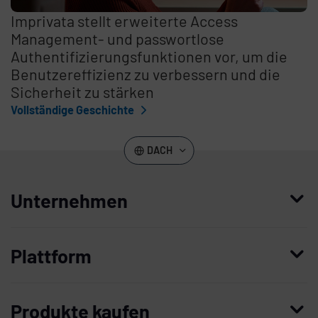
Imprivata stellt erweiterte Access
Management- und passwortlose
Authentifizierungsfunktionen vor, um die
Benutzereffizienz zu verbessern und die
Sicherheit zu stärken
Vollständige Geschichte
DACH
Unternehmen
Wer wir sind
Plattform
Führung
Enterprise Access Management
Unternehmensgeschichte
Produkte kaufen