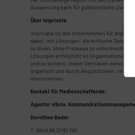
Auswertung kann für publizistische Zwecke
Über Imprivata
Imprivata ist das Unternehmen für digitale
dabei, mit Lösungen, die kritische Daten
zu lösen, ohne Prozesse zu unterbrechen. 
Lösungen ermöglicht es Organisationen in 
und zu sichern, indem Vertrauen zwischen 
organisch und durch Akquisitionen. Im Jah
übernommen.
Kontakt für Medienschaffende:
Agentur vibrio. Kommunikationsmanageme
Dorothee Bader
T: 0049 89 32151 760