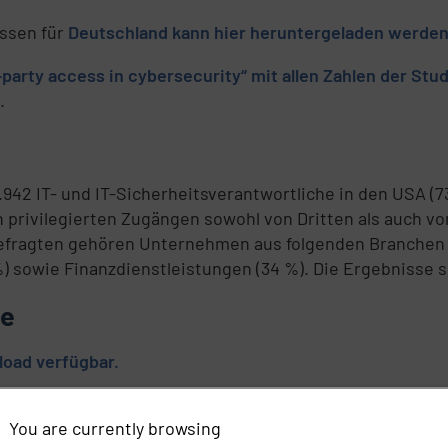
issen für
Deutschland kann hier heruntergeladen werden
d-party access in cybersecurity“ mit allen Zahlen der St
.
42 IT- und IT-Sicherheitsverantwortliche in den USA (73
on privilegierten Zugängen sowohl von Dritten als auch 
 Befragten gehören Unternehmen aus folgenden Branchen 
%) sowie Finanzdienstleistungen (34 %). Die Ergebnisse s
de
load verfügbar.
sind hier
als Download verfügbar.
You are currently browsing
Australien, Deutschland, das Vereinigte Königreich (UK)