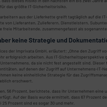
dass dieses Risiko in den nächsten ein bis zwei Jahre an
für das größte IT-Sicherheitsrisiko.
itarbeitern aus der Lieferkette greift tagtäglich auf di
fte von Lieferanten, Zulieferern, Dienstleistern, Subun
e freie Mitarbeitende, zusammengefasst als sogenannte 
 aber keine Strategie und Dokumentati
ces der Imprivata GmbH, erläutert: „Ohne den Zugriff vo
erfolgreich arbeiten. Aus IT-Sicherheitsperspektive gel
Unternehmens, da sie nicht fest angestellt sind. Dieser
dentitäten, auf denen der Zugriff auf Unternehmens-IT-N
ehmen keine einheitliche Strategie für das Zugriffsman
eblich erschwert.
en, 56 Prozent, berichtete, dass ihr Unternehmen eine
 verfügt. Auf der Basis wurde ermittelt, dass 67 Prozent
 25 Prozent sind es sogar 30 und mehr.