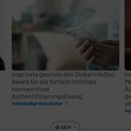
,
Imprivata gewinnt den Global InfoSec
Im
Award für die fortschrittlichste
Ma
kennwortlose
Au
Authentifizierungslösung
di
un
Vollständige Geschichte
Vo
DACH