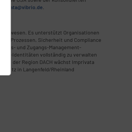
privata@vibrio.de
.
dheitswesen. Es unterstützt Organisationen
 bei Prozessen, Sicherheit und Compliance
isierungs- und Zugangs-Management-
ter-Identitäten vollständig zu verwalten
rd. In der Region DACH wächst Imprivata
it Sitz in Langenfeld/Rheinland