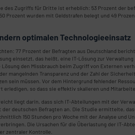
des Zugriffs für Dritte ist erheblich: 53 Prozent der 
, 50 Prozent wurden mit Geldstrafen belegt und 49 Proz
ndern optimalen Technologieeinsatz
richten: 77 Prozent der Befragten aus Deutschland beric
g einsetzt, das heißt, eine IT-Lösung zur Verwaltung de
e Lösung den Missbrauch beim Zugriff von Externen verh
der mangelnden Transparenz und der Zahl der Sicherheit
zen sein müssen. Vor dem Hintergrund fehlender Ressou
erledigen, so dass sie effektiv skalieren und Mitarbeite
eicht liegt darin, dass sich IT-Abteilungen mit der Ver
t der deutschen Befragten an. Die Studie ermittelte, das
nittlich 150 Stunden pro Woche mit der Analyse und Un
 verbringen. Die Ursachen für die Überlastung der IT-Abt
r zentraler Kontrolle.