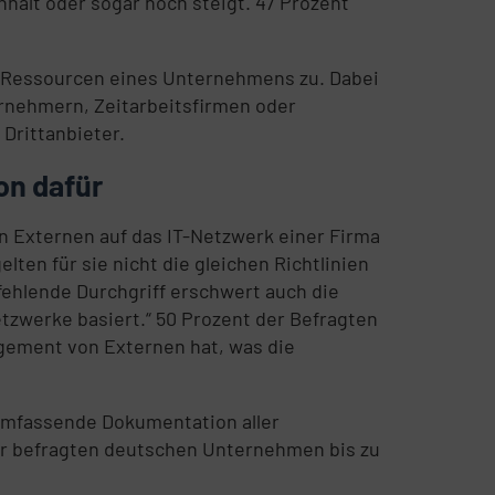
hält oder sogar noch steigt. 47 Prozent
e IT-Ressourcen eines Unternehmens zu. Dabei
ternehmern, Zeitarbeitsfirmen oder
Drittanbieter.
on dafür
n Externen auf das IT-Netzwerk einer Firma
ten für sie nicht die gleichen Richtlinien
 fehlende Durchgriff erschwert auch die
etzwerke basiert.“ 50 Prozent der Befragten
agement von Externen hat, was die
 umfassende Dokumentation aller
 der befragten deutschen Unternehmen bis zu