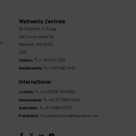
Weltweite Zentrale
20 CityPoint, 6. Etage
480 Totten Pond Rd
er
Waltham, MA 02451
USA
Telefon:
+1 781 674 2700
Gebührenfrei:
+1 877 663 7446
International
London:
+44 (0)208 744 6500
Deutschland:
+49 217 3993 5600
Australien:
+61 3 8844 5533
Frankreich:
contactfrance@imprivata.com



