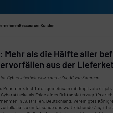
ternehmen
Ressourcen
Kunden
ACH)
 Mehr als die Hälfte aller b
vorfällen aus der Lieferket
das Cybersicherheitsrisiko durch Zugriff von Externen
es Ponemon< Institutes gemeinsam mit Imprivata ergab, 
yberattacke als Folge eines Drittanbieterzugriffs erlebt
rnehmen in Australien, Deutschland, Vereinigtes Königrei
vorfälle auf zu umfassende und weitreichende Zugriffsr