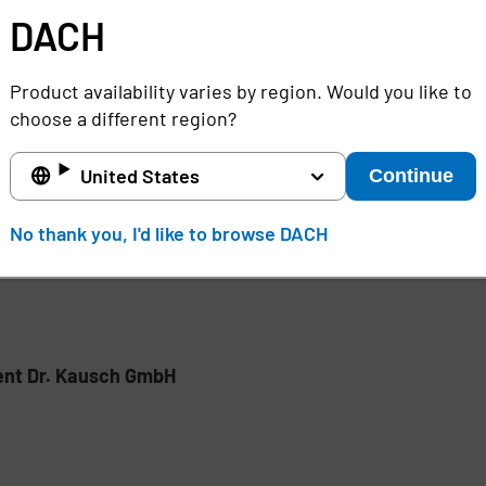
DACH
 unter Angabe der Publikation angefordert werden bei
im
Product availability varies by region. Would you like to
choose a different region?
 Identitäten in kritischen Branchen wie z. B. dem Gesun
 und Anwendungen schützen, komplexe Herausforderungen
Seine Plattform für interoperable Identitäts-, Authent
United States
Continue
45 Ländern, ihre gesamten Unternehmens- und Drittanbie
Menschen, Technologie und Informationen geschaffen wi
No thank you, I'd like to browse DACH
r 2022 hat Imprivata das deutsche Unternehmen OGITIX m
nt Dr. Kausch GmbH