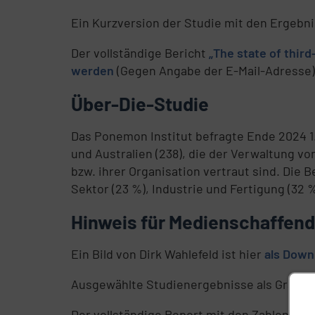
Ein Kurzversion der Studie mit den Ergebn
Der vollständige Bericht
„The state of thir
werden
(Gegen Angabe der E-Mail-Adresse)
Über-Die-Studie
Das Ponemon Institut befragte Ende 2024 1.9
und Australien (238), die der Verwaltung v
bzw. ihrer Organisation vertraut sind. Die
Sektor (23 %), Industrie und Fertigung (32 
Hinweis für Medienschaffen
Ein Bild von Dirk Wahlefeld ist hier
als Down
Ausgewählte Studienergebnisse als Grafik 
Der vollständige Report mit den Zahlen für 