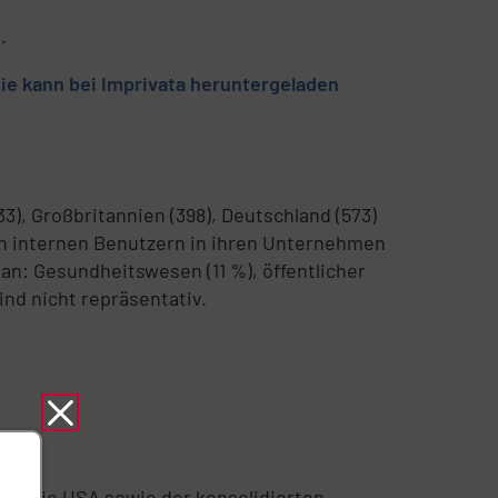
.
udie kann bei Imprivata heruntergeladen
3), Großbritannien (398), Deutschland (573)
von internen Benutzern in ihren Unternehmen
an: Gesundheitswesen (11 %), öffentlicher
ind nicht repräsentativ.
 und die USA sowie der konsolidierten