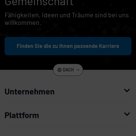
Gemeinschaft
Fähigkeiten, Ideen und Träume sind bei uns
willkommen.
Finden Sie die zu Ihnen passende Karriere
DACH
Unternehmen
Wer wir sind
Plattform
Leadership
Enterprise Access Management
Unternehmensgeschichte