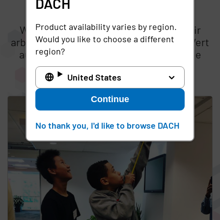
DACH
Verantwortung
Product availability varies by region.
Wir lieben die Gemeinden, in denen wir
Would you like to choose a different
arbeiten und leben. Deshalb legen wir Wert
region?
auf unternehmensweite ehrenamtliche
Aktivitäten, Spendenaktionen und
United States
Fundraising-Kampagnen.
Continue
Skip list content
No thank you, I'd like to browse DACH