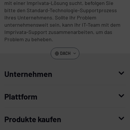
mit einer Imprivata-Lösung sucht, befolgen Sie
bitte den Standard-Technologie-Supportprozess
Ihres Unternehmens. Sollte Ihr Problem
unternehmensweit sein, kann Ihr IT-Team mit dem
Imprivata-Support zusammenarbeiten, um das
Problem zu beheben.
DACH
Unternehmen
Wer wir sind
Plattform
Führung
Enterprise Access Management
Unternehmensgeschichte
Produkte kaufen
Mobile Access Management
Partner