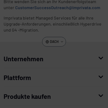
Bitte wenden Sie sich an Ihr Kundenerfolgsteam
unter
CustomerSuccessOutreach@Imprivata.com
Imprivata bietet Managed Services für alle Ihre
Upgrade-Anforderungen, einschließlich Hyperdrive
und G4 -Migration.
DACH
Unternehmen
Wer wir sind
Plattform
Führung
Enterprise Access Management
Unternehmensgeschichte
Produkte kaufen
Mobile Access Management
Partner