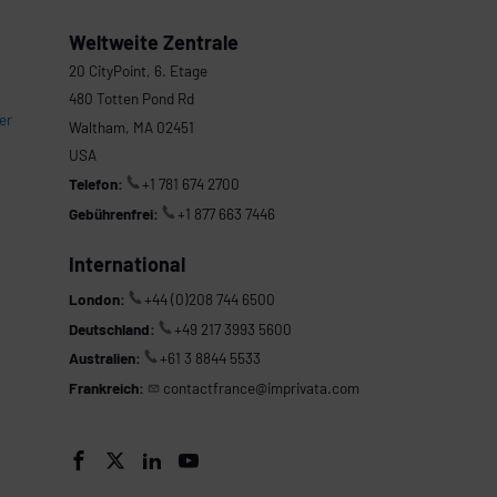
Weltweite Zentrale
20 CityPoint, 6. Etage
480 Totten Pond Rd
er
Waltham, MA 02451
USA
Telefon:
+1 781 674 2700
Gebührenfrei:
+1 877 663 7446
International
London:
+44 (0)208 744 6500
Deutschland:
+49 217 3993 5600
Australien:
+61 3 8844 5533
Frankreich:
contactfrance@imprivata.com



