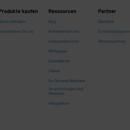
Produkte kaufen
Ressourcen
Partner
Demo anfordern
Blog
Überblick
Kontaktieren Sie uns
Anwenderberichte
Entwicklungspartn
Analystenberichte
Verkaufspartner
Whitepaper
n
Datenblätter
Videos
On-Demand-Webinare
Veranstaltungen und
Webinare
Infografiken