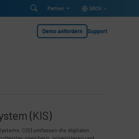

Partner
DACH
Demo anfordern
Support
stem (KIS)
Systems, CIS) umfassen die digitalen
nstleister speichern, organisieren und