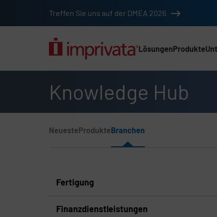
Zum Hauptinhalt springen
Treffen Sie uns auf der DMEA 2026
Lösungen
Produkte
Un
Hauptnav (2025) (D
Knowledge Hub
Menü „Seitenabschnitt“
Neueste
Produkte
Branchen
Navigation im Knowledge Hub
Fertigung
Finanzdienstleistungen