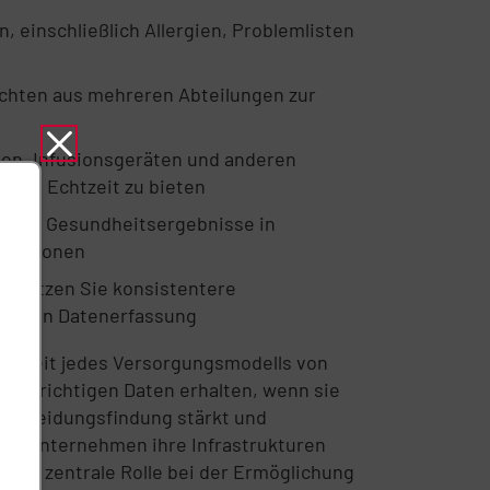
n, einschließlich Allergien, Problemlisten
ichten aus mehreren Abteilungen zur
en, Infusionsgeräten und anderen
t in Echtzeit zu bieten
ssere Gesundheitsergebnisse in
isationen
rstützen Sie konsistentere
uellen Datenerfassung
ssigkeit jedes Versorgungsmodells von
e die richtigen Daten erhalten, wenn sie
ntscheidungsfindung stärkt und
nd Unternehmen ihre Infrastrukturen
eine zentrale Rolle bei der Ermöglichung