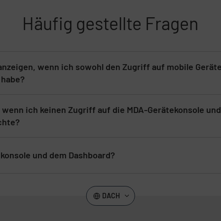
Häufig gestellte Fragen
n
gbemühungen
anzeigen, wenn ich sowohl den Zugriff auf mobile Gerä
en.
a habe?
wenn ich keinen Zugriff auf die MDA-Gerätekonsole und
chte?
tekonsole und dem Dashboard?
ng
DACH