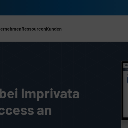
ternehmen
Ressourcen
Kunden
ACH)
ff auf mobile Geräte
bei Imprivata
Access an