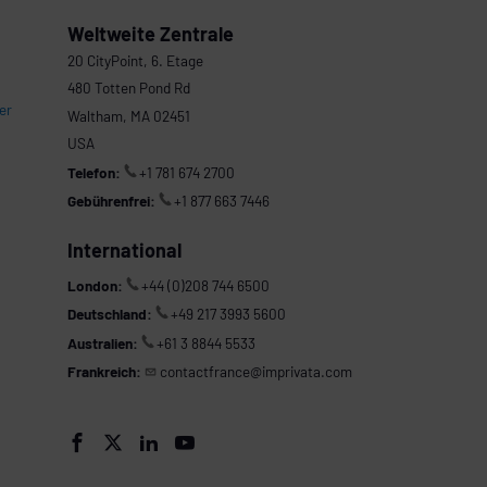
Weltweite Zentrale
20 CityPoint, 6. Etage
480 Totten Pond Rd
er
Waltham, MA 02451
USA
Telefon:
+1 781 674 2700
Gebührenfrei:
+1 877 663 7446
International
London:
+44 (0)208 744 6500
Deutschland:
+49 217 3993 5600
Australien:
+61 3 8844 5533
Frankreich:
contactfrance@imprivata.com



