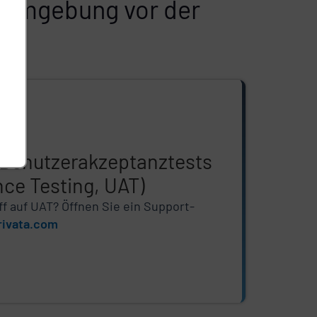
estumgebung vor der
Benutzerakzeptanztests
ce Testing, UAT)
ff auf UAT? Öffnen Sie ein Support-
rivata.com