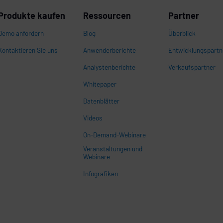
Produkte kaufen
Ressourcen
Partner
Demo anfordern
Blog
Überblick
Kontaktieren Sie uns
Anwenderberichte
Entwicklungspartn
Analystenberichte
Verkaufspartner
onen
Whitepaper
Datenblätter
Videos
n,
On-Demand-Webinare
Veranstaltungen und
Webinare
Infografiken