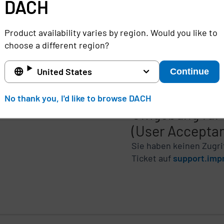
eitigen Zugriff auf unsere T
DACH
ne
Freigabe
n
Product availability varies by region. Would you like to
choose a different region?
United States
Continue
No thank you, I'd like to browse DACH
rfahrung
Umgebung für 
(User Acceptan
Sie haben keinen Zugri
Ticket auf
support.imp
n,