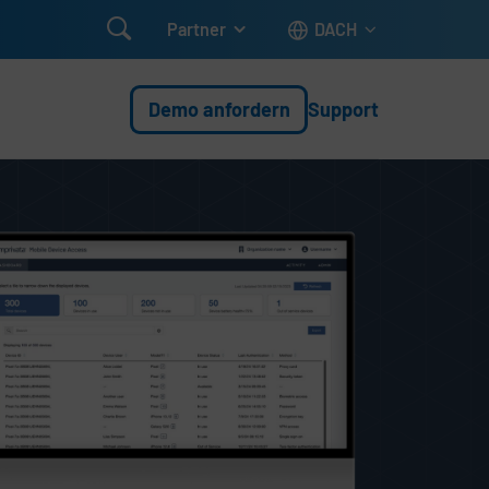

Partner
DACH
Demo anfordern
Support