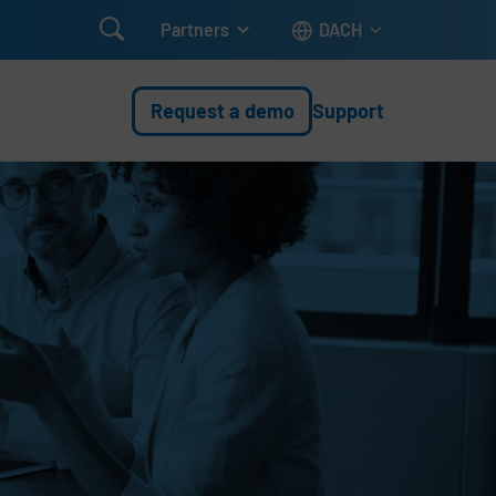

Partners
DACH
Request a demo
Support