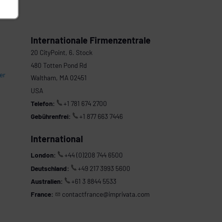
Internationale Firmenzentrale
20 CityPoint, 6. Stock
480 Totten Pond Rd
er
Waltham, MA 02451
USA
Telefon:
+1 781 674 2700
Gebührenfrei:
+1 877 663 7446
International
London:
+44 (0)208 744 6500
Deutschland:
+49 217 3993 5600
Australien:
+61 3 8844 5533
France:
contactfrance@imprivata.com