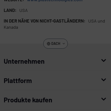
LAND:
USA
IN DER NÄHE VON NICHT-GASTLÄNDERN:
USA und
Kanada
DACH
Unternehmen
Wer wir sind
Plattform
Führung
Enterprise Access Management
Unternehmensgeschichte
Produkte kaufen
Mobile Access Management
Partner