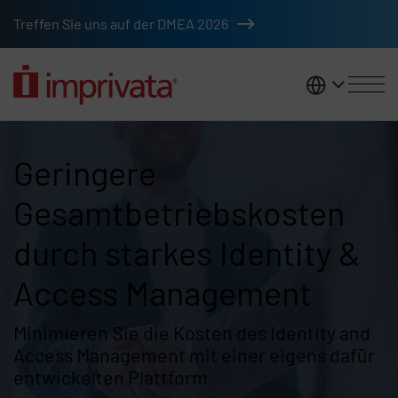
Zum Hauptinhalt springen
Treffen Sie uns auf der DMEA 2026
DACH
Senken Sie Ihre Gesamtbetrieb
Geringere
Gesamtbetriebskosten
durch starkes Identity &
Access Management
Minimieren Sie die Kosten des Identity and
Access Management mit einer eigens dafür
entwickelten Plattform