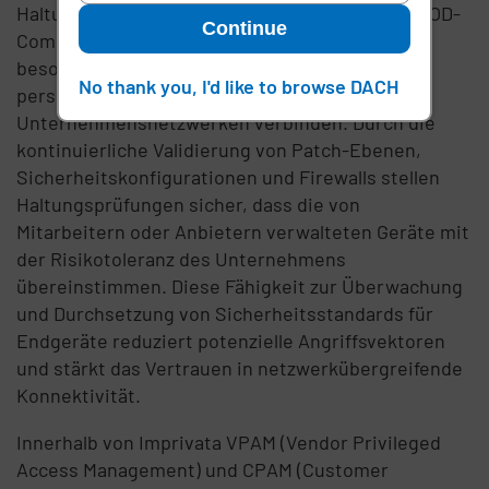
Haltungsprüfungen sind in Umgebungen mit BYOD-
Continue
Compliance-Richtlinien (Bring Your Own Device)
besonders wichtig geworden, in denen sich
No thank you, I'd like to browse DACH
persönliche Endpunkte regelmäßig mit
Unternehmensnetzwerken verbinden. Durch die
kontinuierliche Validierung von Patch-Ebenen,
Sicherheitskonfigurationen und Firewalls stellen
Haltungsprüfungen sicher, dass die von
Mitarbeitern oder Anbietern verwalteten Geräte mit
der Risikotoleranz des Unternehmens
übereinstimmen. Diese Fähigkeit zur Überwachung
und Durchsetzung von Sicherheitsstandards für
Endgeräte reduziert potenzielle Angriffsvektoren
und stärkt das Vertrauen in netzwerkübergreifende
Konnektivität.
Innerhalb von Imprivata VPAM (Vendor Privileged
Access Management) und CPAM (Customer