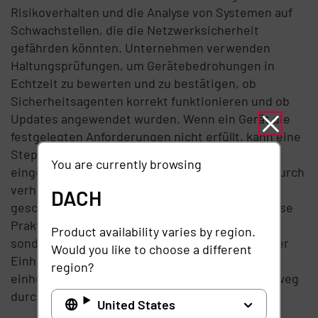
Risikoverhalten und die Analyse von Systemen auf
Schwachstellen, die die Netzwerksicherheit
gefährden könnten. Unternehmen verwenden
Haltungsprüfungen, um Gerätebedrohungen in
Echtzeit zu bewerten und zu bestätigen, ob
Sicherheitsagenten korrekt funktionieren und ob
Updates angewendet wurden. Wenn ein Gerät die
festgelegten Anforderungen nicht erfüllt, kann eine
Step-up-Authentifizierung oder ein
You are currently browsing
eingeschränkter Zugriff ausgelöst werden, wodurch
verhindert wird, dass sich anfällige Systeme mit
DACH
geschäftskritischen Ressourcen verbinden. Diese
Praktiken verbessern nicht nur die Sicherheit,
Product availability varies by region.
sondern unterstützen Unternehmen auch bei der
Would you like to choose a different
Einhaltung gesetzlicher Vorschriften, indem sie
region?
einheitliche Standards über alle Endpunkte hinweg
durchsetzen.
United States