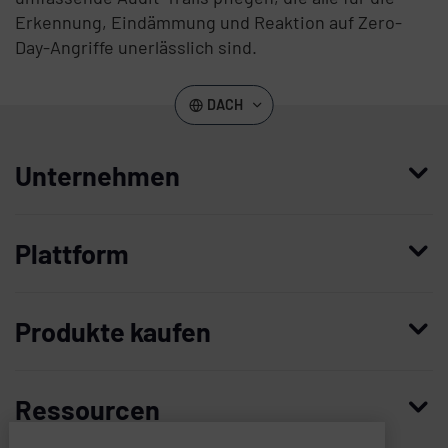
Erkennung, Eindämmung und Reaktion auf Zero-
Day-Angriffe unerlässlich sind.
DACH
Unternehmen
Wer wir sind
Plattform
Führung
Enterprise Access Management
Unternehmensgeschichte
Produkte kaufen
Mobile Access Management
Partner
Demo anfordern
Privileged Access Management System
Vertrauen und Sicherheit
Ressourcen
Kontaktieren Sie uns
Patient Privacy Intelligence
Karriere