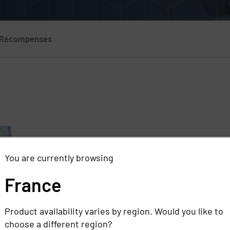
Récompenses
s
,
s
You are currently browsing
France
Product availability varies by region. Would you like to
choose a different region?