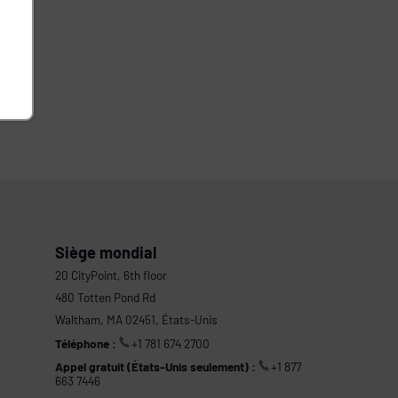
Siège mondial
20 CityPoint, 6th floor
480 Totten Pond Rd
Waltham, MA 02451, États-Unis
Téléphone :
+1 781 674 2700
Appel gratuit (États-Unis seulement) :
+1 877
663 7446