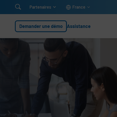

Partenaires
France
Demander une démo
Assistance