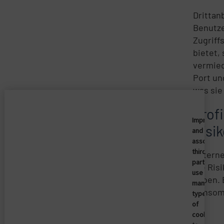
Drittan
Benutze
Zugriff
bietet,
vermied
Port un
was sie
Profi
Imprivata
Risi
and
associate
third
Externe
parties
die Ris
use
haben. 
many
Ransom
types
of
cookies