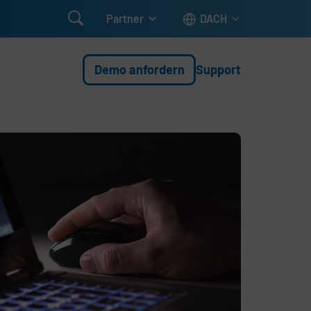

Partner
DACH
Demo anfordern
Support