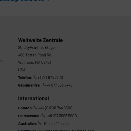
Weltweite Zentrale
20 CityPoint, 6. Etage
480 Totten Pond Rd
er
Waltham, MA 02451
USA
Telefon:
+1 781 674 2700
Gebührenfrei:
+1 877 663 7446
International
London:
+44 (0)208 744 6500
Deutschland:
+49 217 3993 5600
Australien:
+61 3 8844 5533
Frankreich:
contactfrance@imprivata.com