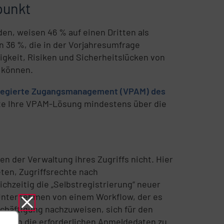
punkt
en, weisen 46 % auf einen Dritten als
n 36 %, die in der Vorjahresumfrage
gkeit, Risiken und Sicherheitslücken von
u können.
vilegierte Zugangsmanagement (VPAM) des
ollte Ihre VPAM-Lösung mindestens über die
en der Verwaltung ihres Zugriffs nicht. Hier
ten, Zugriffsrechte nach
chzeitig die „Selbstregistrierung“ neuer
 Unternehmen von einem Workflow, der es
schäftigung nachzuweisen, sich für den
nd dann die erforderlichen Anmeldedaten zu