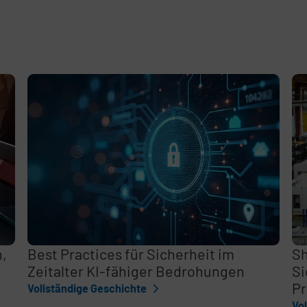
e
,
n,
Best Practices für Sicherheit im
Sh
Zeitalter KI-fähiger Bedrohungen
Si
Pr
Vollständige Geschichte
Vo