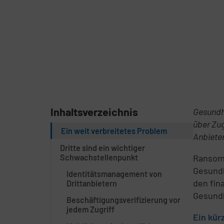
Inhaltsverzeichnis
Gesundhe
über Zug
Ein weit verbreitetes Problem
Anbieter
Dritte sind ein wichtiger
Schwachstellenpunkt
Ransomw
Gesundh
Identitätsmanagement von
den fin
Drittanbietern
Gesundh
Beschäftigungsverifizierung vor
jedem Zugriff
Ein kür