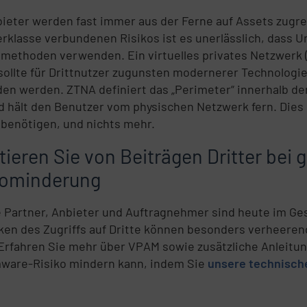
bieter werden fast immer aus der Ferne auf Assets zugre
rklasse verbundenen Risikos ist es unerlässlich, dass
smethoden verwenden. Ein virtuelles privates Netzwerk 
 sollte für Drittnutzer zugunsten modernerer Technologi
en werden. ZTNA definiert das „Perimeter“ innerhalb d
d hält den Benutzer vom physischen Netzwerk fern. Dies e
 benötigen, und nichts mehr.
tieren Sie von Beiträgen Dritter bei g
kominderung
d
 Partner, Anbieter und Auftragnehmer sind heute im Ge
iken des Zugriffs auf Dritte können besonders verheere
Erfahren Sie mehr über VPAM sowie zusätzliche Anleitu
ware-Risiko mindern kann, indem Sie
unsere technische