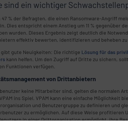
te sind ein wichtiger Schwachstellen
 47 % der Befragten, die einen Ransomware-Angriff meld
hin. Dies entspricht einem Anstieg um 11 % gegenüber de
en wurden. Dieses Ergebnis zeigt deutlich die Notwendi
bietern effektiv bewerten, identifizieren und beheben z
 gibt gute Neuigkeiten: Die richtige
Lösung für das pri
ers
kann helfen. Um den Zugriff auf Dritte zu sichern, s
en Funktionen verfügen.
tätsmanagement von Drittanbietern
tbenutzer keine Mitarbeiter sind, gelten die normalen Art
PAM ins Spiel. VPAM kann eine einfache Möglichkeit bie
rorganisation und Benutzergruppe zu definieren und glei
rbenutzer zu ermöglichen. Auf diese Weise profitieren
enutzern in einer Drittorganisation ermöglicht, ihre Be
 zu registrieren, den Grund für den Zugriff anzugeben u