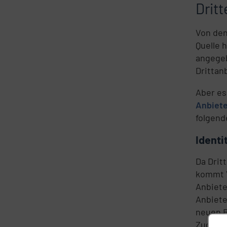
Drit
Von den
Quelle 
angegeb
Drittan
Aber es
Anbiet
folgend
Identi
Da Drit
kommt V
Anbiete
Anbiete
neuen B
Zugriff