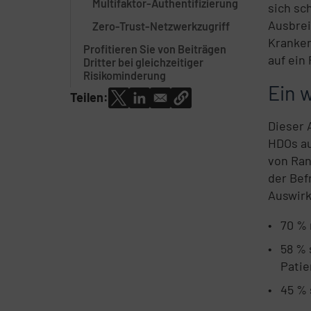
Multifaktor-Authentifizierung
sich sc
Ausbrei
Zero-Trust-Netzwerkzugriff
Kranke
Profitieren Sie von Beiträgen
auf ein
Dritter bei gleichzeitiger
Risikominderung
Ein 
Teilen:
Dieser 
HDOs au
von Ran
der Bef
Auswirk
70 % 
58 % 
Patie
45 % 