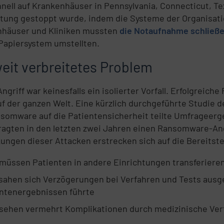
hnell auf Krankenhäuser in Pennsylvania, Connecticut, Te
tung gestoppt wurde, indem die Systeme der Organisati
nhäuser und Kliniken mussten
die Notaufnahme schließe
 Papiersystem umstellten.
weit verbreitetes Problem
Angriff war keinesfalls ein isolierter Vorfall. Erfolgrei
f der ganzen Welt. Eine kürzlich durchgeführte Studie 
somware auf die Patientensicherheit teilte Umfrageergeb
ragten in den letzten zwei Jahren einen Ransomware-Angri
ungen dieser Attacken erstrecken sich auf die Bereitst
müssen Patienten in andere Einrichtungen transferiere
sahen sich Verzögerungen bei Verfahren und Tests ausg
ntenergebnissen führte
sehen vermehrt Komplikationen durch medizinische Ver