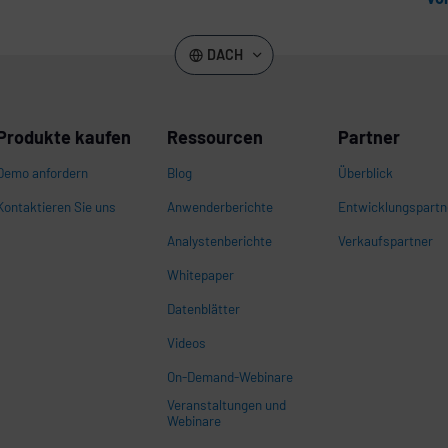
DACH
Produkte kaufen
Ressourcen
Partner
Demo anfordern
Blog
Überblick
Kontaktieren Sie uns
Anwenderberichte
Entwicklungspartn
Analystenberichte
Verkaufspartner
Whitepaper
n
Datenblätter
Videos
On-Demand-Webinare
Veranstaltungen und
Webinare