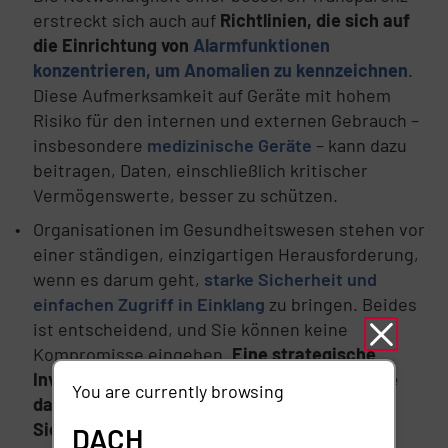
erstreckt sich auch auf
Richtlinien, die sich auf
die Einrichtung von
Alarmfunktionen
konzentrieren, um Anomalien zu kennzeichnen
.
Diese Aufmerksamkeit auf Geräte mit hohem
Risiko für den internen und externen Gebrauch –
insbesondere
medizinische Geräte
– kann dazu
beitragen, Daten, einschließlich kritischer
Vermögenswerte, besser zu schützen.
Organisationen im Gesundheitswesen stehen vor
einer ständigen, einzigartigen Herausforderung,
wenn es darum geht,
starke Sicherheit und
einfachen Zugriff in Einklang
zu bringen. Beides
ist entscheidend, und Sie können keine
Kompromisse eingehen.
Eine strategische
Investition in
digitale Identitätslösungen
, die
You are currently browsing
darauf ausgelegt sind, das entscheidende
Sicherheits-/Zugangsgleichgewicht
zu
DACH