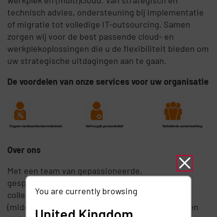
werkplek en (multi)cloud. Van strategisch en
technisch advies, ondersteuning bij implementatie
of migratie tot volledige IT-outsourcing. Samen
zorgen wij voor de best passende cloud- en
werkplekoplossingen die u de flexibiliteit bieden om
uw strategische uitdagingen aan te gaan.
De voordelen van onze services voor uw organisatie
Over ons
Met een team van gepassioneerde,
gespecialiseerde, ambitieuze en vooral fijne
You are currently browsing
collega’s werken we dagelijks hard om onze
(middel)grote, nationale en internationale klanten
United Kingdom