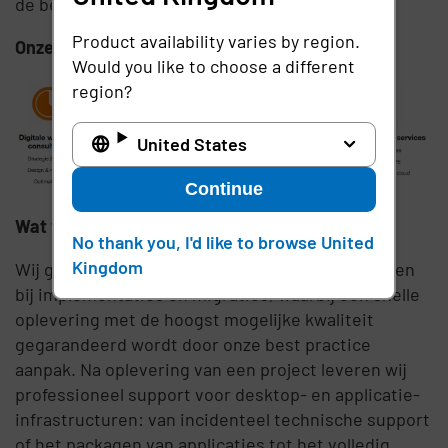
de beste service te leveren.
Product availability varies by region.
Onze diensten
Would you like to choose a different
region?
United States
Continue
Wat wij doen
No thank you, I'd like to browse United
Kingdom
Wij geven strategisch en technisch advies, helpen
bij implementaties en migraties, waarbij een snelle
oplevering met de hoogst mogelijke kwaliteit
gegarandeerd wordt door onze best practice
aanpak. Na oplevering van een project leveren wij
professioneel support voor desktop- en applicatie-
infrastructuren: van incidenteel technische support
of het packagen van applicaties tot het volledig