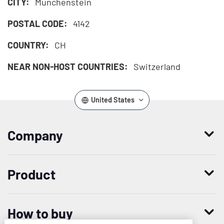
CITY:
Münchenstein
POSTAL CODE:
4142
COUNTRY:
CH
NEAR NON-HOST COUNTRIES:
Switzerland
United States
Company
Who we are
Product
Leadership
Enterprise Access Management
History
How to buy
Mobile Access Management